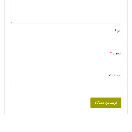
نام
*
ایمیل
*
وبسایت
ساعت مچی کوارتز
چیست؟
فن آوری کوارتز در دهه ۱۹۶۰ میلادی بوجود آمد و انقلابی در صنعت
ساعت سازی ایجاد نمود. ساعت های باتری داری جریان الکتریکی را به
کریستال کوارتز می فرستند که باعث ایجاد لرزش هایی در کریستال
کوارتز گشته و این لرزش ها عقربه ها را می چرخاند. نشان بارز ساعت
های کوارتز حرکت عقربه ثانیه شمار به صورت مقطع و تیک تیک کردن
است.
از زمان ابداع تا به امروز؛ به واسطه دقت استثنایی و تعمیر و نگهداری