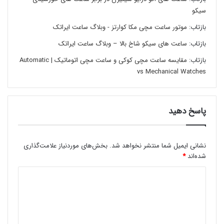
تفاوت دو مدل ساعت مکانیکی کوک
سیکو
دستی و مکانیکی اتوماتیک در نحوه
ذخیره کردن نیروی رانش (فشرده کردن
بازتاب:
موتور ساعت مچی مکا کوارتز - وبلاگ ساعت ایراتک
شاه فنر) است.
بازتاب:
ساعت های سیکو شاخ بالا – وبلاگ ساعت ایراتک
بازتاب:
مقایسه ساعت مچی کوکی و ساعت مچی اتوماتیک | Automatic
vs Mechanical Watches
در سال ۱۹۲۰ آقای جان هاروود John Harwood به علت نیاز به
موتوری که به علت گرد و غبار از کار نیوفتد این مدل موتور
ساعت را ابداع نمود. تکنولوژی موتور تقویم سالیانه خودکار
پاسخ دهید
Perpetual برند معتبر
رولکس
Rolex
در سال ۱۹۳۱ میلادی، این
موتورها را به سطح بالاتری ارتقا داد. تا به امروز فناوری
اتوماتیک رولکس پالس
اصلی همه ساعت های اتوماتیک
نشانی ایمیل شما منتشر نخواهد شد.
بخش‌های موردنیاز علامت‌گذاری
معاصر محسوب می گردد.
شده‌اند
*
کلکسیون ساعت های مکانیکی اتوماتیک فروشگاه
ساعت ایراتک.