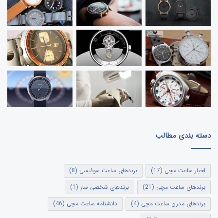
ساعت مچی اکو درایو Eco Drive
با توجه به بحران انرژی، موتورهای اکو درایو در دهه ۱۹۷۰
میلادی توسط برند ژاپنی سیتی زِن
CITIZEN
برای ایجاد
یک زمان سنج بدون نیاز به باتری اختراع شدند. این فن
آوری پیشگام می تواند از هر منبع نور(طبیعی یا
مصنوعی) برای ایجاد انرژی استفاده کند. تمام انرژی جمع
آوری شده در یک باتری ذخیره شده که دایم موتور ساعت
را تغذیه میکند.
به دنبال این جهش بزرگ نوآورانه، امروزه تقریبن تمامی
ساعت های سیتی زن به این فناوری مجهز شده اند.
دسته بندی مطالب
اخبار ساعت مچی
(17)
برندهای ساعت سوئیسی
(8)
برندهای ساعت مچی
(21)
برندهای شخصی ساز
(1)
برندهای مدرن ساعت مچی
(4)
دانشنامه ساعت مچی
(46)