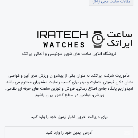
مقالات ساعت مچی
(34)
ساعت مچی هیبریدی Hybrid Watch
ساعت های هوشمند هیبریدی به عنوان ساعت هایی به شکل سنتی اما
مجهز به فن آوری های مدرن ترکیب کاملی از هوش و استایل هستند.
موتور این ساعت ها کوارتز می باشد و در عین هوشمند بودن هم چنان
زیبایی شناسی کلاسیک را در هسته خود خواهند داشت.
این ساعت های بدون انقضا امکان اتصال به گوشی های موبایل هوشمند
را برای شما فراهم می آورند و می توانید از امکانات طراحی پیشرفته این
فروشگاه آنلاین ساعت های مُچی سوئیسی و آلمانی ایراتک
ساعت ها نهایت لذت را ببرید. می توانید دریافت تماس یا پیام ها را از
طریق لرزش روی مچ دست حس کنید و یا از امکان نمایش تناسب اندام
روی صفحه ساعت لذت ببرید.
ارسال نقشه، موقعیت و یا درخواست پیام اضطراری کمک تنها با فشردن
مأموریت شرکت ایراتک، به عنوان یکی از پیشروان ورزش های آبی و غواصی
یک دگمه امکان پذیر است.
نشان دادن کیفیتی متفاوت و برتر برای کسب رضایت مشتریان محترم می باشد.
امیدواریم پایگاه جامع اطلاع رسانی، فروش و توزیع ساعت های حرفه ای نظامی،
ورزشی، غواصی در سطح کشور ایران باشیم.
برای دریافت اخرین اخبار ایمیل خود را وارد کنید
آدرس
ایمیل