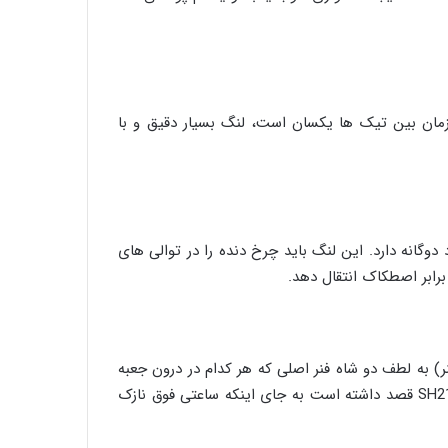
مان بین تیک ها یکسان است، لنگ بسیار دقیق و با
گانه دارد. این لنگ باید چرخ دنده را در توالی های
برابر اصطکاک انتقال دهد.
ر) به لطف دو شاه فنر اصلی که هر کدام در درون جعبه
فنرهای دو لبه ای قرار می گیرند، توان ذخیره ای افزایش یافته ای را ارایه می دهند. تولید کننده این موتورها برای بهبود کالیبر SH21 قصد داشته است به جای اینکه ساعتی فوق نازک