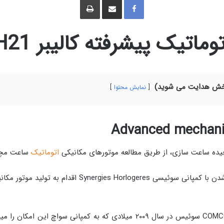
ف
ا
چ
ی
ش
ا
س
ت
پ
ب
ر
و
ا
ک
ک
گ
اتیک پیشرفته کالیبر SH21
ذ
ا
ر
ی
ا
ز
ط
ر
ی
ق
بخش هدایت می شوید)
ا
نمایش محتوا
ی
م
ی
ل
Advanced mechani
یچیده ساعت سازی، از طریق مطالعه موتورهای مکانیکی
اتوماتیک
ساعت مچی تولید er Ward
در پی تصویب قانون COMCO = Competition Commission سوئیس در سال ۲۰۰۹ میلا