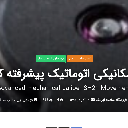
اخبار ساعت مچی
برندهای شخصی ساز
نیکی اتوماتیک پیشرفته کالیبر
Advanced mechanical caliber SH21 Movemen
فروشگاه ساعت ایراتک
آذر ۷, ۱۳۹۸
4
293
خواندن این مطلب در 6 دقیقه