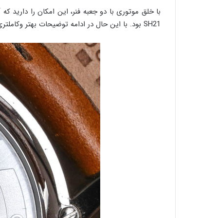
با خلق موتوری با دو جعبه فنر، این امکان را دارید که 
SH21 بود. با این حال در ادامه توضیحات بهتر وکاملتری از نکات مثبت و منفی این تنظیمات ارائه می دهیم.