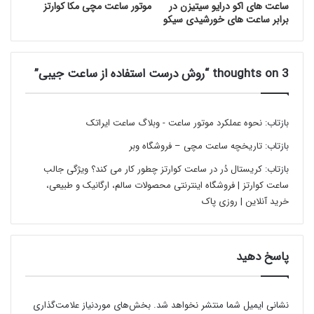
ساعت های اکو درایو سیتیزن در
موتور ساعت مچی مکا کوارتز
برابر ساعت های خورشیدی سیکو
3 thoughts on “روش درست استفاده از ساعت جیبی”
بسیار ساده ساعت را درون جیب قرار دهید و انتهای
بازتاب:
نحوه عملکرد موتور ساعت - وبلاگ ساعت ایراتک
زنجیر را به یکی از بند کمرهای نزدیک قفل کنید، زنجیر را
آزاد بگذارید تا بتوانید ساعت را به راحتی چک کنید.
بازتاب:
تاریخچه ساعت مچی – فروشگاه وبر
بازتاب:
کریستال دُر در ساعت کوارتز چطور کار می کند؟ ویژگی جالب
ساعت کوارتز | فروشگاه اینترنتی محصولات سالم، ارگانیک و طبیعی،
نکته چهارم:
خرید آنلاین | روزی پاک
به عنوان یک
خانم
از استفاده از ساعت
جیبی نهراسید.
پاسخ دهید
نشانی ایمیل شما منتشر نخواهد شد.
بخش‌های موردنیاز علامت‌گذاری