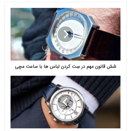
دسترسی به آن برای شما آسان است. زنجیر ساعت را از
م
درون جا دگمه ای جلیقه عبورداده و ساعت را در جیب
ی
مخالف قرار دهید. این حالت به شما حس پیچیدگی
ل
خ
خاصی می دهد در حالی که به راحتی میتوانید از آن
و
استفاده کنید.
د
ر
ا
و
ا
ر
شش قانون مهم در سِت کردن لباس ها با ساعت مچی
د
ک
ن
ی
د