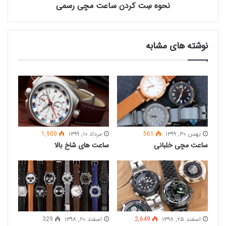
نحوه سِت کردن ساعت مچی رسمی
نوشته های مشابه
نکته سوم:
پوشیدن
ساعت جیبی
با جین و یا شلوار
بهمن ۳۰, ۱۳۹۹
561
مرداد ۱۰, ۱۳۹۹
1,900
اسپرت.
ساعت‌ مچی خلبانی
ساعت های شاخ بالا
اسفند ۲۵, ۱۳۹۸
2,649
اسفند ۲۰, ۱۳۹۸
329