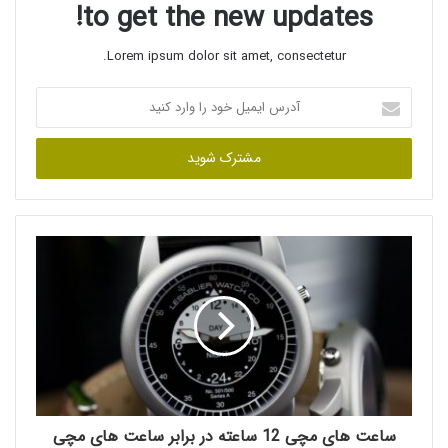
ر
م
to get the new updates!
ک
Lorem ipsum dolor sit amet, consectetur.
آ
د
ر
س
ا
ی
م
ی
ل
خ
و
د
ر
ا
و
ا
ر
ساعت های مچی 12 ساعته در برابر ساعت های مچی