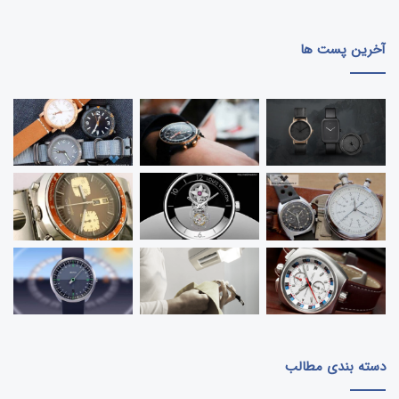
نمایش AM = Ante Meridiem کلمه
لاتین برای نمایش زمان قبل از ظهر است و
PM = Post Meridiem یا زمان بعد از
آخرین پست ها
ظهر است.
ساعت های مچی ۲۴ ساعته
معمولن تک عقربه بوده و
نمایش زمان بصورت ساعت در شبانه روز صورت می گیرد.
شاید عجیب به نظر برسد اما از ابتدا تاریخ نمایش
ساعت با یک نشانگر صورت میگرفت. تنها اخیرن ساعت
ها با ابداع عقربه نمایشگر دقیقه و ثانیه پیچیده تر
شدند.
معروفترین برندهای ساعت های مچی ۲۴ ساعته تک
عقربه برند سوئیسی
SLOW SWISS
و برند آلمانی
BOTTA DESIGN
هستند. برندهای با پرستیژ دیگری از
قبیل
Jacquet Droz
نیز یک مدل خاص از این ساعت
ها در کلکسیون خودشان دارند.
برند های ساعت دیگری نیز ساعت های بیست و چهار
ساعته به همراه دو یا سه عقربه تولید می کنند. در این
دسته بندی مطالب
مدل ساعت ها، عقربه ساعت شمار در کل روز فقط یک