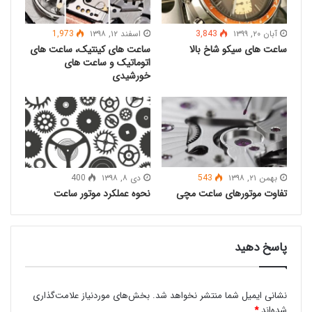
آبان ۲۰, ۱۳۹۹
3,843
اسفند ۱۲, ۱۳۹۸
1,973
ساعت های سیکو شاخ بالا
ساعت های کینتیک، ساعت های
اتوماتیک و ساعت های
مزیت دیگر این ساعت ها برای افراد
خورشیدی
امکان استفاده از ساعت به عنوان
قطب نما است.
در اصل این سیستم ها برای فهمیدن سریع وضعیت زمان
در شبانه روز بدون اشتباه و اعلام AM/PM است. این
بهمن ۲۱, ۱۳۹۸
543
دی ۸, ۱۳۹۸
400
دلیلی است که امروزه استفاده از این ساعت های
تفاوت موتورهای ساعت مچی
نحوه عملکرد موتور ساعت
خصوصن برای افراد نظامی به شدت توصیه می گردد.
پاسخ دهید
نشانی ایمیل شما منتشر نخواهد شد.
بخش‌های موردنیاز علامت‌گذاری
شده‌اند
*