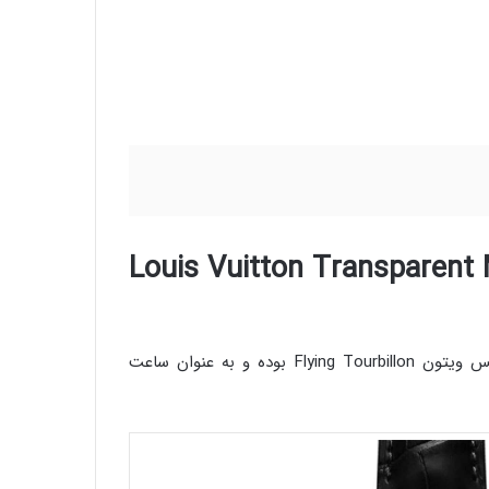
Louis Vuitton Transparent
با نام طراحی و تولیده نموه است. این ساعت شفاف مرموز لوئیس ویتون Flying Tourbillon بوده و به عنوان ساعت