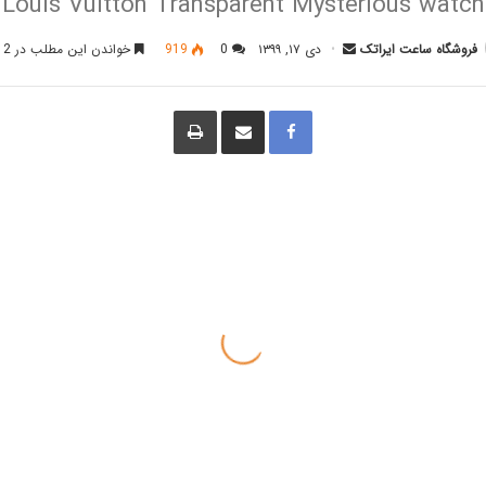
Louis Vuitton Transparent Mysterious watch
فروشگاه ساعت ایراتک
دی ۱۷, ۱۳۹۹
0
919
خواندن این مطلب در 2 دقیقه
ف
ا
چ
ی
ش
ا
س
ت
پ
ب
ر
و
ا
ک
ک
گ
ذ
ا
ر
ی
ا
ز
ط
ر
ی
ق
ا
ی
م
ی
ل