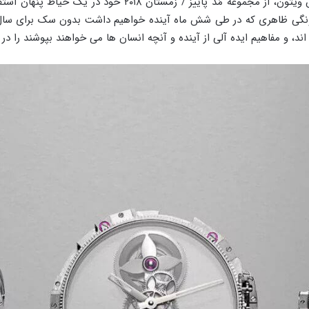
در تاریخ ۶ مارس ۲۰۱۸، نیکلاس گسکوئیر، طراح لوئیس ویتون، از
ته از ایده های Ghesquière در مورد چگونگی ظاهری که در طی شش ماه آینده خواهیم داشت بد
، و مفاهیم ایده آلی از آینده و آنچه انسان ها می خواهند بپوشند را در 