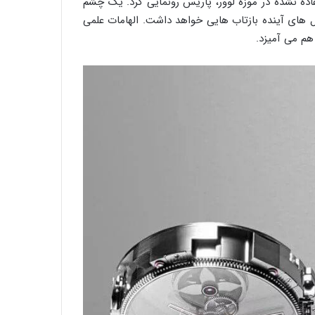
 مجموعه مُد پاییز / زمستان ۲۰۱۸ خود در یک حیاط پنهان استفاده نشده در موزه لوور، پاریس رونمایی کرد. یک چشم
ون سک برای سال های آینده بازتاب هایی خواهد داشت. الهامات علمی
هم می آمیزد.