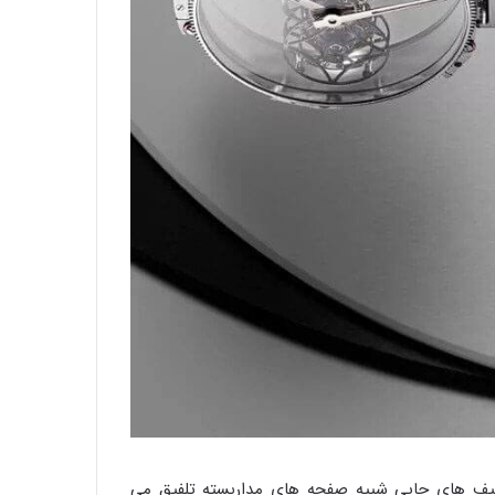
کیف های چاپی شبیه صفحه های مداربسته تلفیق می