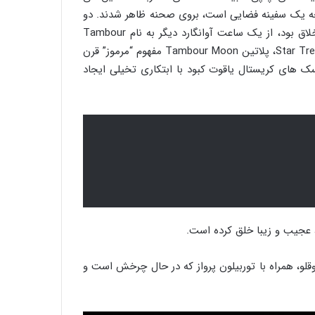
یچه یک سفینه فضایی است، بروی صحنه ظاهر شدند. دو
هفته قبل تر، در آن سوی کره زمین، La Fabrique du Temps Louis Vuitton، بخش ساعت سازی LVMH که به همان اندازه خلاق بود، از یک ساعت آوانگارد دیگر به نام Tambour
Moon Mystérieuse Flying Tourbillon با کمی سرگرمی کمتر رونمایی کرد. این ساعت با ظاهری شبیه خطوط تمیز Star Trek’s Enterprise، پلاتین Tambour Moon مفهوم “مرموز” قرن
سک های کریستال یاقوت کبود با ابتکاری تخیلی ایجاد
قلو، همراه با توربیلون پرواز که در حال چرخش است و