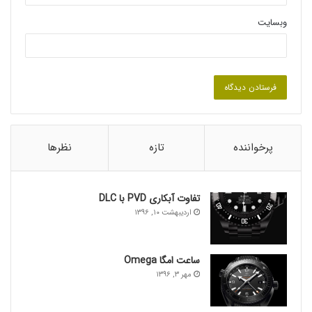
وبسایت
آقای بتا برنده بیش از ۶۰ دیزاین طراحی در مهم ترین
مسابقات طراحی دنیا است، مشتریان او شامل
محصولات خانگی
Grundig
، محصولا صنعتی
Simens
،
یونگانس
Junghans
،
فلکس واگن
و بسیار دیگری
شرکت ها را شامل می شود.
جهت مشاهده و خرید ساعت های برند بتا دیزاین کلیک
پرخواننده
تازه
نظرها
کنید.
فروشگاه ساعت ایراتک
تفاوت آبکاری PVD با DLC
اردیبهشت ۱۰, ۱۳۹۶
از طريق
وبلاگ فروشگاه ساعت ایراتک
سایت رسمی بتا دیزاین
منبع
فروشگاه ساعت ایراتک
فروشگاه ساعت ایراتک
ساعت امگا Omega
برچسب ها
About Botta Design Wrist Watches
مهر ۳, ۱۳۹۶
Botta Design Wrist Watches
برند ساعت مچی بتا دیزاین
فلسفه آقای کِلاس بُتا