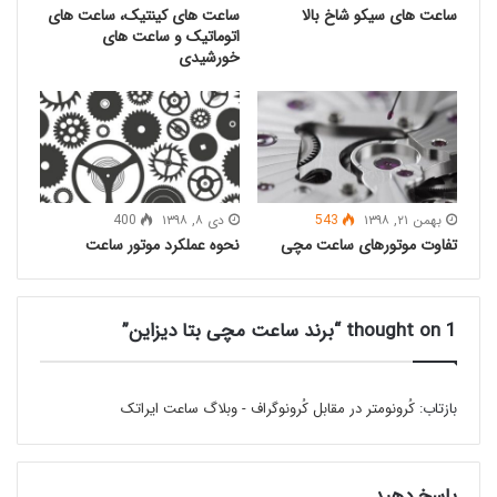
با کیفیت باعث خلق
محصولات بی نظیر برند ساعت
ساعت های سیکو شاخ بالا
ساعت های کینتیک، ساعت های
مچی بتا دیزاین
گردیده است.
اتوماتیک و ساعت های
خورشیدی
بهمن ۲۱, ۱۳۹۸
543
دی ۸, ۱۳۹۸
400
تفاوت موتورهای ساعت مچی
نحوه عملکرد موتور ساعت
1 thought on “برند ساعت مچی بتا دیزاین”
بازتاب:
کُرونومتر در مقابل کُرونوگراف - وبلاگ ساعت ایراتک
پاسخ دهید