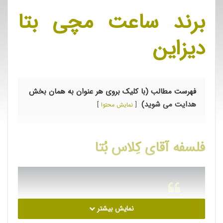
برند ساعت مچی بتا
دیزاین
فهرست مطالب (با کلیک بروی هر عنوان به همان بخش
هدایت می شوید)
نمایش محتوا
فلسفه آقای کِلاس بُتا
نمایش بیشتر
پیچیده سازی بسیار ساده است –