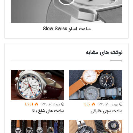
۱/۲۰ و ۱/۶۰ ثانیه برای اندازه گیری فواصل زمانی برخورداند. در
مدل های پیشرفته امروزی ساعت های مچی کرونوگراف در
انواع مختلف دقت برای دقیقه ها نیز طراحی می گردند.
متداول ترین اندازه گیری دقیقه ها ۱۰، ۲۰، ۳۰ و ۵۰ دقیقه می
ساعت اسلو Slow Swiss
باشند.
این امکانات و پیچیدگی های در ساعت های مچی به لطف
نوشته های مشابه
مهندسی دقیق و ساخت حرفه ای امروزه باعث شده تا این
ساعت ها با قیمتی مناسب در اختیار علاقه مندان قرار بگیرند،
گرچه قیمت این گونه ساعت ها نسبت به مدل های معمولی
بالاتر است.
مدل های پیشرفته ساعت های مچی نظامی
امروزه
از موتورهای تمام طلای اتوماتیک و کرونوگراف بهره می برند و
نتیجه تولید ساعت های بی بدیل و بدون تاریخ مصرف با
دقت بالا است.
بهمن ۳۰, ۱۳۹۹
562
مرداد ۱۰, ۱۳۹۹
1,901
ساعت‌ مچی خلبانی
ساعت های شاخ بالا