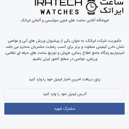
دارند، برای این منظور راهنمای ساعت خود را
مطالعه کنید و یا به ساعت فروش شخصی خود
مراجعه کنید.
فروشگاه آنلاین ساعت های مُچی سوئیسی و آلمانی ایراتک
مردان نباید هرگز ساعت خود را محکم بردست
ببندند، اگر ساعت مچی شما بعد از بستن بروی مچ
شما اثر برجا میگذارد، باید حتمن آن را شُل کنید.
مأموریت شرکت ایراتک، به عنوان یکی از پیشروان ورزش های آبی و غواصی
ساعت های مچی زنانه به مانند جواهرات می
نشان دادن کیفیتی متفاوت و برتر برای کسب رضایت مشتریان محترم می باشد.
توانند بسیار سفت و یا کاملن آزاد بروی مُچ دست
امیدواریم پایگاه جامع اطلاع رسانی، فروش و توزیع ساعت های حرفه ای نظامی،
بسته شوند.
ورزشی، غواصی در سطح کشور ایران باشیم.
برای دریافت اخرین اخبار ایمیل خود را وارد کنید
۲- انتخاب ساعت مچی مناسب
آدرس
برای هر موقعیت:
ایمیل
خود
را
وارد
کنید