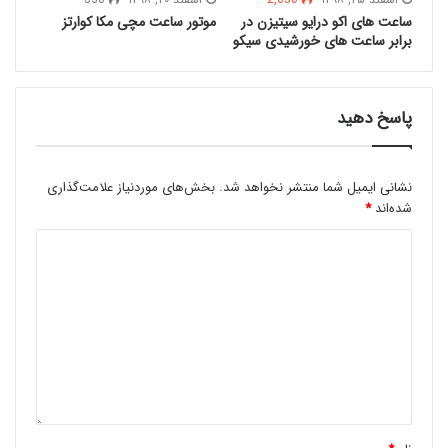
ساعت های اکو درایو سیتیزن در
موتور ساعت مچی مکا کوارتز
برابر ساعت های خورشیدی سیکو
پاسخ دهید
نشانی ایمیل شما منتشر نخواهد شد.
بخش‌های موردنیاز علامت‌گذاری
شده‌اند
*
نکته دوم:
ساعت مچی
را باید بر کدام
دست بست؟
هیچ قانونی برای بستن ساعت مچی وجود ندارد، می
توانید ساعت مچی را بر هر یک از دست های خود
ببندید. باید دقت کنید تا هنگام بر دست کردن ساعت
راحت باشید و ساعت مزاحم حرکت دست شما نگردد.
پیشنهاد می گردد ساعت مچی را بروی مچ دست مخالف
ببندید (برای مثال اگر راست دست هستید، بستن ساعت
مچی بروی مچ دست چپ پیشنهاد می گردد)، داشتن
ساعت بروی دست اصلی خصوصن هنگام نوشتن ممکن