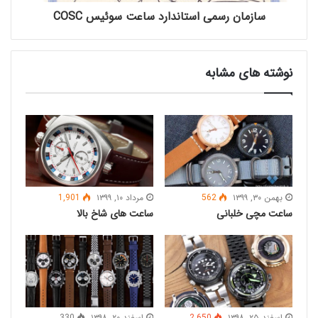
سازمان رسمی استاندارد ساعت سوئیس COSC
نکته اول: بر دست کردن صحیح
ساعت
مچی
؟
نوشته های مشابه
ساعت مچی بسیار بزرگ بر دست نکنید. قاب های
ساعت مچی در سایزهای مختلفی تولید می شوند، قاب
ساعت های مچی مردانه به طور متوسط سایزی بین ۳۴
الی ۵۰ میلی متر دارند، این سایز برای ساعت های مچی
زنانه بین ۱۰ الی ۳۸ میلی متر می باشد. گرچه ممکن
است خانم ها دوست داشته باشند ساعت مچی با سایز
مردانه بر دست کنند، هرگز ساعتی با قاب بزرگتر از ۵۰
بهمن ۳۰, ۱۳۹۹
562
مرداد ۱۰, ۱۳۹۹
1,901
میلی متر بر دست نکنید.
ساعت‌ مچی خلبانی
ساعت های شاخ بالا
اسفند ۲۵, ۱۳۹۸
2,650
اسفند ۲۰, ۱۳۹۸
330