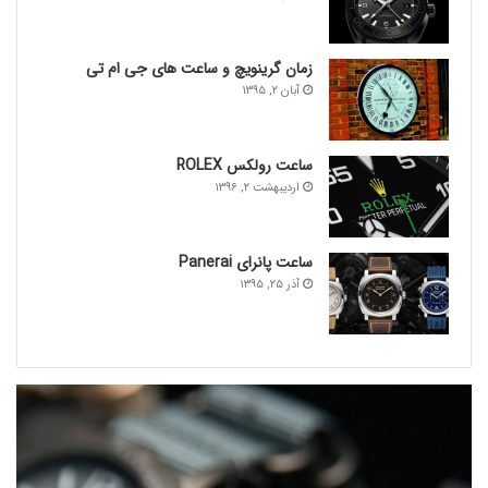
ساعت تست گردد.
زمان گرینویچ و ساعت های جی ام تی
آبان ۲, ۱۳۹۵
ساعت رولکس ROLEX
اردیبهشت ۲, ۱۳۹۶
ساعت پانرای Panerai
آذر ۲۵, ۱۳۹۵
توجه (یک نکته مهم)
:
هنگامیکه ساعت در آب فرو می رود، تحت هیچ شرایطی دکمه
ی کوک (تاج) را بیرون نکشید. همچنین برای تغییر تاریخ یا
شروع
کرنوگراف
دکمه ای را فشار ندهید. این کار باعث ورود آب