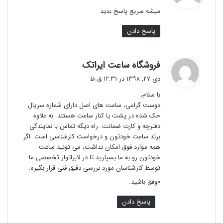
ت
ميشه سريع پاسخ بديد
آبی، شنا، اشنورکلینگ.
:
پاسخ دادن
ساعت ضد آب ۲۰۰ متر / ۲۰ بار: مناسب و ایده آل برای غواصی
ورزشی.
گ
فروشگاه ساعت ایراتک
ف
ساعت ضد آب ۳۰۰ متر / ۳۰ بار: مناسب برای
غواصی
و کلیه
دی ۲۷, ۱۳۹۸ در ۱۲:۳۱ ق.ظ
ت
موارد بالا.
با سلام،
:
دوست گرامی، ساعت های اصل دارای شماره سریال
ساعت ضد آب ۵۰۰ متر / ۵۰ بار: مناسب برای
غواصی حرفه ای
،
حک شده در پشت یا کنار ساعت هستند. به علاوه
دفترچه و کارت ضمانت. راه دیگه تماس با نمایندگی
خلبانان
و
نظامیان
.
برند ساعت خودتون و درخواست کارشناسی است. اگر
همه موارد فوق امکان نداشت، می تونید ساعت
ساعت ضد آب ۱۰۰۰ متر / ۱۰۰ بار: مخصوص
نیروهای نظامی
و
خودتون رو به ما بسپارید تا در لابراتوار تخصصی ما
غواصان اشباع
و
تکنیکال
.
توسط کارشناسان مورد بررسی دقیق فنی قرار بگیره.
»وفق باشید.
ساعت ضد آب ۲۰۰۰ متر / ۲۰۰ بار: مخصوص
غواصان اشباع
.
پاسخ دادن