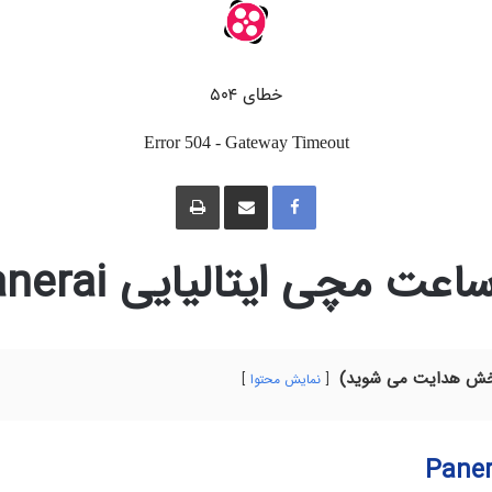
ف
ا
چ
ی
ش
ا
س
ت
پ
ب
ر
و
ا
ک
ک
گ
ت مچی ایتالیایی Panerai
ذ
ا
ر
ی
ا
ز
ط
ر
ی
ق
بخش هدایت می شوید)
ا
نمایش محتوا
ی
م
ی
ل