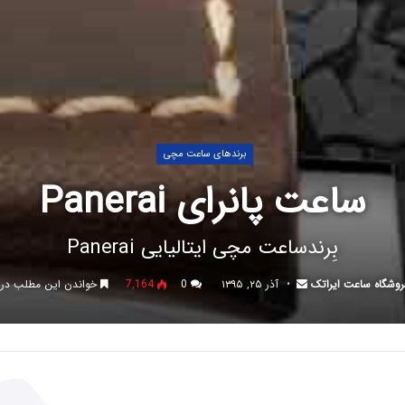
برندهای ساعت مچی
ساعت پانرای Panerai
بِرندساعت مچی ایتالیایی Panerai
روشگاه ساعت ایراتک
آذر ۲۵, ۱۳۹۵
0
7,164
خواندن این مطلب در 3 دقیقه