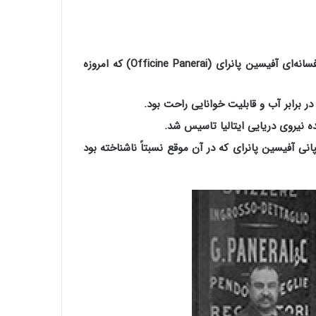
جیووانی پانرای (Giovanni Panerai) مغازه ساعت‌سازی خود را در سال ۱۸۶۰ در فلُورانس تاسیس کرد که بعدها به کمپانی افسانه‌ای آفیسین پانرای (Officine Panerai) که امروزه
پانرای در فیلم “روشنایی روز” (Daylight) در سال ۱۹۹۶ به شهرت جهانی کمپانی آفیسین پانرای که در آن‌ موقع نسبتاً ناشناخته بود