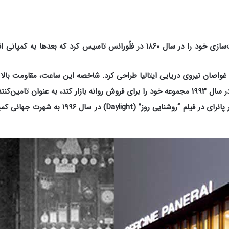
ی ایتالیا تاسیس شد.
سیلوستر استالونه با به دست کردن ساعت لومینور 