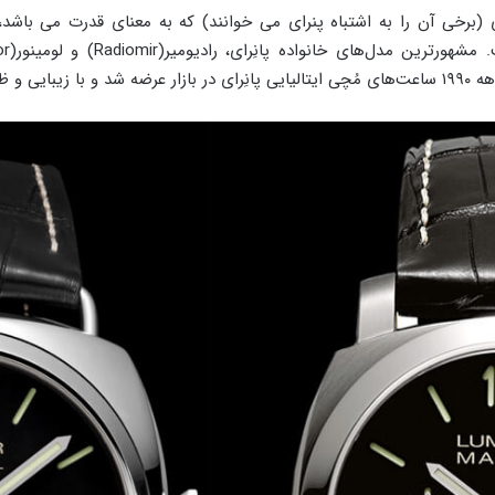
برخی آن را به اشتباه پنرای می خوانند) که به معنای قدرت می باشد، به‌
اده پانِرای، رادیومیر(Radiomir) و لومینور(Luminor) هستند، که مدت زمان زیادی جزء
د همگان را مسحورکرد.