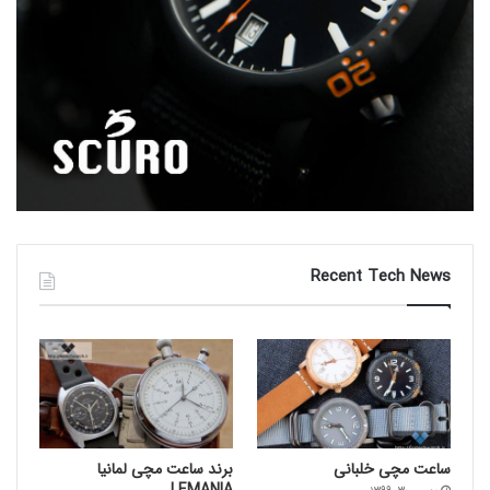
ممکن است کاربران ساعت های اتوماتیک هنوز مایل باشند با
کوک کردن ساعتشان از تاج کنار ساعت استفاده کنند، تا با
نگهداری حداکثر توان قدرتی یک ساعت بتوانند از بیشترین
امکان دقت آن بهره مند شوند. اما مزیت واقعی یک ساعت
اتوماتیک این است که اگر ساعت شما توان ذخیره ای کافی را
در خود داشته باشد در طول شب که شما آن را از دست خود
Recent Tech News
خارج کرده اید، به محض بر دست کردن ساعت هنگام صبح،
حرکت مچ دست شما سطح توان ساعت را به آن باز می
گرداند. کوک کننده ساعت برای نگهداری کوک کامل ساعت هم
در زمانی که ساعت را به مچ نبسته اید می تواند مفید باشد.
این برای مجموعه داران ساعت یک امر غیرمعمول نیست که
بخواهند ساعت های اتوماتیک شان هم با آپشن کوک کننده
ساعت‌ مچی خلبانی
برند ساعت مچی لمانیا
ها مجهز باشند تا در زمان مورد نیاز بتوانند از هر کدام از
LEMANIA