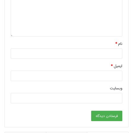
نام
*
ایمیل
*
وبسایت
شکی نیست که موتورهای اتوماتیک یک اعجاز تکنیکی هستند
که نیازمند دقت فوق العاده برای نگهداری زمان در حد ثانیه
است (و این قبل از اشاره به توربیلون است که چرخ دنگ را
افزایش داده تا در یک نقطه تاثیرات جاذبه را کاهش دهد). با
پیشرفت های بدست آمده، امروز می توانید ساعت های مچی