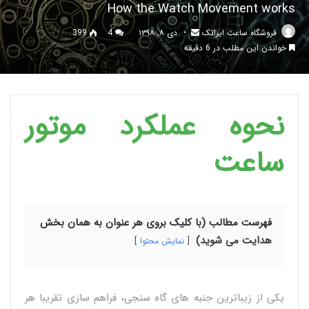
How the Watch Movement works
فروشگاه ساعت ایراتک
دی ۸, ۱۳۹۸
4
399
خواندن این مطلب در 6 دقیقه
نحوه عملکرد موتور
ساعت
فهرست مطالب (با کلیک بروی هر عنوان به همان بخش
هدایت می شوید)
نمایش محتوا
یکی از زیباترین جنبه های گاه سنجی، فراهم سازی تقریبا هر