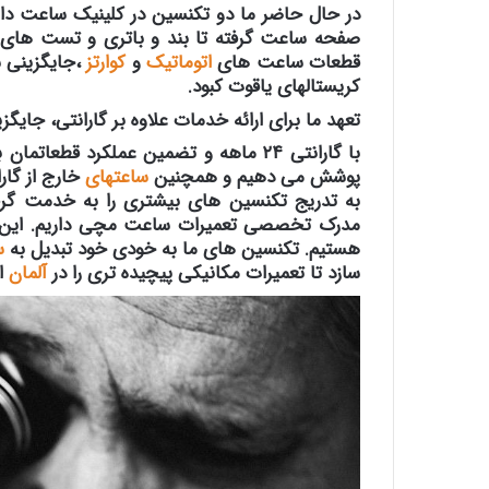
در حال حاضر ما دو تکنسین در کلینیک ساعت دار
صفحه ساعت گرفته تا بند و باتری و تست های
قطعات ساعت های
اتوماتیک
و
کوارتز
،جایگزینی س
کریستالهای یاقوت کبود.
تعهد ما برای ارائه خدمات علاوه بر گارانتی، جا
با گارانتی ۲۴ ماهه و تضمین عملکرد قط
پوشش می دهیم و همچنین
ساعتهای
خارج از گارا
به تدریج تکنسین های بیشتری را به خدمت گرفت
مدرک تخصصی تعمیرات ساعت مچی داریم. این به
هستیم. تکنسین های ما به خودی خود تبدیل به
س
سازد تا تعمیرات مکانیکی پیچیده تری را در
آلمان
ار