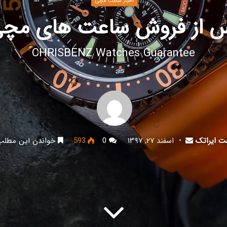
اخبار ساعت مچی
س از فروش ساعت های مچی 
CHRISBENZ Watches Guarantee
ت ایراتک
اسفند ۲۷, ۱۳۹۷
0
593
خواندن این مطلب در 1 