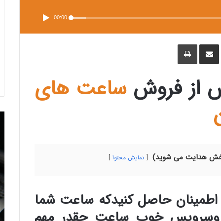
00:00
ف
ا
چ
ی
ش
ا
س
ت
پ
ب
ر
و
ا
ک
ک
گ
س از فروش
ساعت های
ذ
ا
ر
ی
ا
ز
ط
ر
ی
ق
ا
ی
م
ی
ل
بخش هدایت می شوید)
نمایش محتوا
 اطمینان حاصل کنیدکه ساعت شما
 وسرویس خوب ساعت چقدر مهم