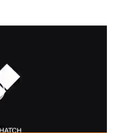
ن
م
ا
ی
ش
گ
ر
و
ی
د
ی
و